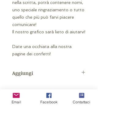
nella scritta, potrà contenere nomi,
uno speciale ringraziamento o tutto
quello che più può farvi piacere
comunicare!
Il nostro grafico sarà lieto di aiutarvi!
Date una occhiata alla nostra
pagine dei confetti!
Aggiungi
Possibilità di acquisto di mollettina
cuore come da immagine.
Email
Facebook
Contattaci
Related Products