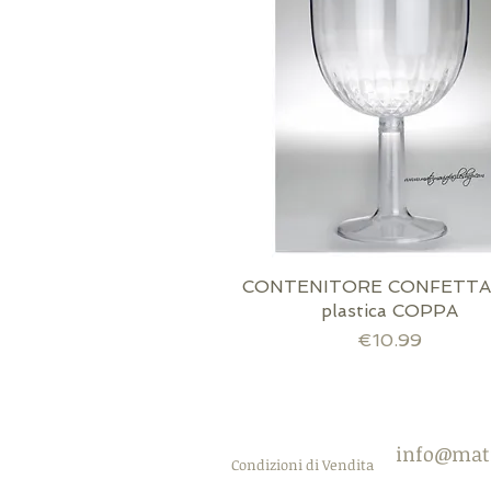
CONTENITORE CONFETTAT
Quick View
plastica COPPA
Price
€10.99
scatola inclusa!
confezione inclusa!
Immagine opzionale
info@mat
Condizioni di Vendita