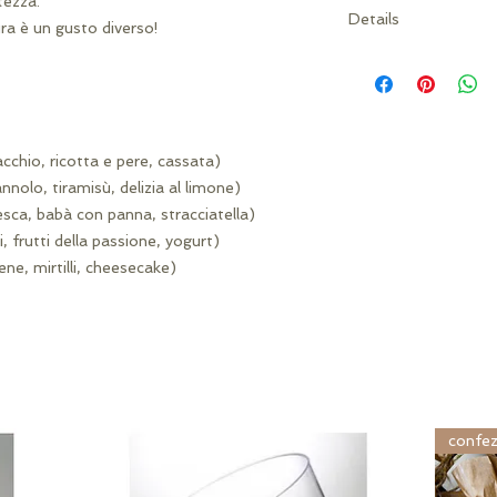
ezza.

Details
ra è un gusto diverso!

Marca: Maxtris Conf
io, ricotta e pere, cassata)

, tiramisù, delizia al limone)

, babà con panna, stracciatella)

frutti della passione, yogurt)

, mirtilli, cheesecake)
confez