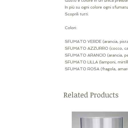
Gusto e colore in un’unica prelibat
In più su ogni colore ogni sfumatu
Scoprili tutti.

Colori:

SFUMATO VERDE (arancia, pistacch
SFUMATO AZZURRO (cocco, cannolo
SFUMATO ARANCIO (arancia, pesca
SFUMATO LILLA (lamponi, mirtilli, 
SFUMATO ROSA (fragola, amarene
Related Products