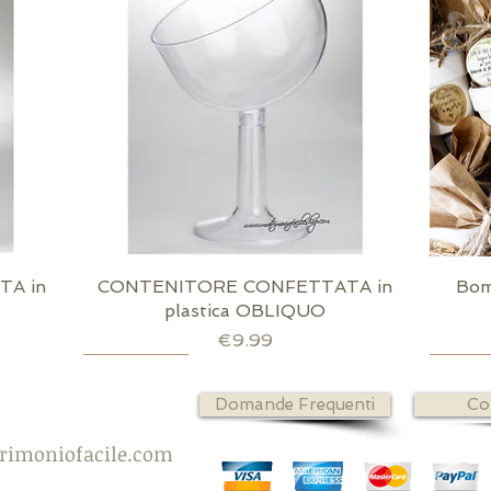
A in
CONTENITORE CONFETTATA in
Quick View
Bom
plastica OBLIQUO
Price
€9.99
Scatola dorata inclusa
Richiudibile
confez
strisci
confez
Domande Frequenti
Co
rimoniofacile.com