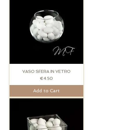
VASO SFERA IN VETRO
Price
€4.50
Add to Cart