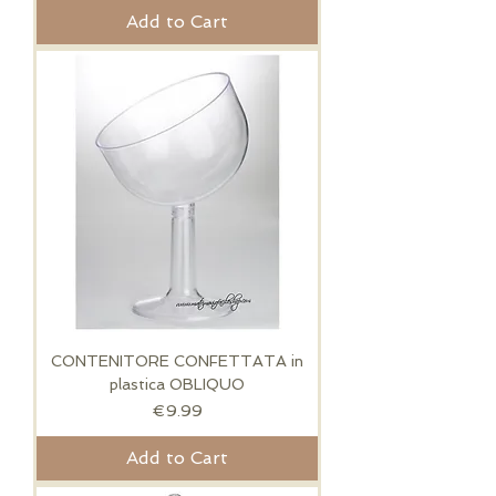
Add to Cart
CONTENITORE CONFETTATA in
plastica OBLIQUO
Price
€9.99
Add to Cart