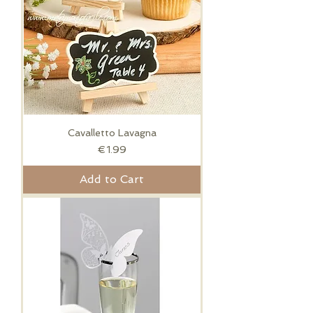
Cavalletto Lavagna
Price
€1.99
Add to Cart