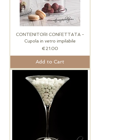
CONTENITORI CONFETTATA -
Cupola in vetro impilabile
Price
€21.00
Add to Cart