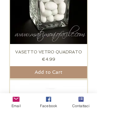
VASETTO VETRO QUADRATO
Price
€4.99
Add to Cart
Email
Facebook
Contattaci