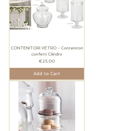
CONTENITORI VETRO - Contenitori
confetti Cilindro
Price
€25.00
Add to Cart