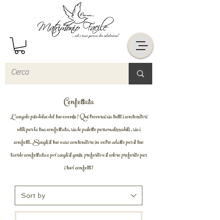
Confettata
L'angolo più dolce del tuo evento! Qui troverai sia tutti i contenitori
utili per la tua confettata, sia le palette personalizzabili , sia i
confetti. Scegli il tuo vaso contenitore in vetro adatto per il tuo
tavolo confettata e poi scegli il gusto preferito e il colore preferito per
i tuoi confetti!