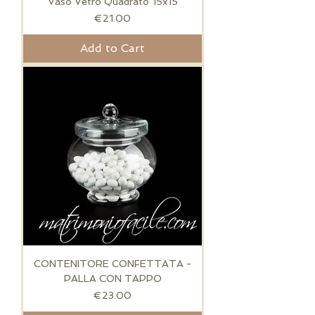
Vaso Vetro Quadrato 15x15
Price
€21.00
Add to Cart
CONTENITORE CONFETTATA -
PALLA CON TAPPO
Price
€23.00