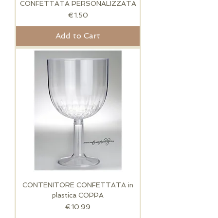
CONFETTATA PERSONALIZZATA
Price
€1.50
Add to Cart
CONTENITORE CONFETTATA in
plastica COPPA
Price
€10.99