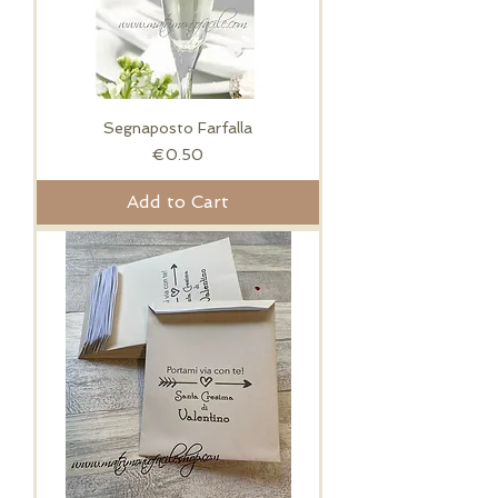
Segnaposto Farfalla
Price
€0.50
Add to Cart