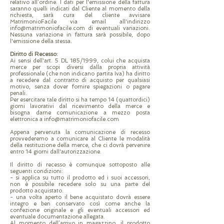
relativo all’ordine. I dati per l'emissione della fattura
saranno quelli indicati dal Cliente al momento della
richiesta, sarà cura del cliente avvisare
MatrimonioFacile via email all'indirizzo
info@matrimoniofacile.com di eventuali variazioni.
Nessuna variazione in fattura sarà possibile, dopo
l'emissione della stessa.
Diritto di Recesso:
Ai sensi dell'art. 5 DL 185/1999, colui che acquista
merce per scopi diversi dalla propria attività
professionale (che non indicano partita Iva) ha diritto
a recedere dal contratto di acquisto per qualsiasi
motivo, senza dover fornire spiegazioni o pagare
penali.
Per esercitare tale diritto si ha tempo 14 (quattordici)
giorni lavorativi dal ricevimento della merce e
bisogna darne comunicazione a mezzo posta
elettronica a info@matrimoniofacile.com
Appena pervenuta la comunicazione di recesso
provvederemo a comunicare al Cliente le modalità
della restituzione della merce, che ci dovrà pervenire
entro 14 giorni dall'autorizzazione.
Il diritto di recesso è comunque sottoposto alle
seguenti condizioni:
- si applica su tutto il prodotto ed i suoi accessori,
non è possibile recedere solo su una parte del
prodotto acquistato.
- una volta aperto il bene acquistato dovrà essere
integro e ben conservato così come anche la
confezione originale e gli eventuali accessori ed
eventuale documentazione allegata.
Al momento dell’arrivo in magazzino, il prodotto