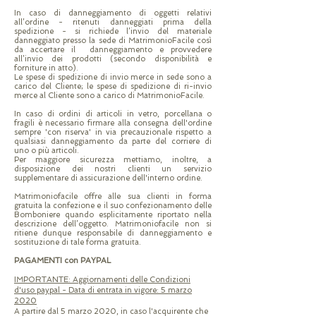
In caso di danneggiamento di oggetti relativi
all’ordine - ritenuti danneggiati prima della
spedizione - si richiede l’invio del materiale
danneggiato presso la sede di MatrimonioFacile così
da accertare il danneggiamento e provvedere
all’invio dei prodotti (secondo disponibilità e
forniture in atto).
Le spese di spedizione di invio merce in sede sono a
carico del Cliente; le spese di spedizione di ri-invio
merce al Cliente sono a carico di MatrimonioFacile.
In caso di ordini di articoli in vetro, porcellana o
fragili è necessario firmare alla consegna dell'ordine
sempre 'con riserva' in via precauzionale rispetto a
qualsiasi danneggiamento da parte del corriere di
uno o più articoli.
Per maggiore sicurezza mettiamo, inoltre, a
disposizione dei nostri clienti un servizio
supplementare di assicurazione dell'interno ordine.
Matrimoniofacile offre alle sua clienti in forma
gratuita la confezione e il suo confezionamento delle
Bomboniere quando esplicitamente riportato nella
descrizione dell’oggetto. Matrimoniofacile non si
ritiene dunque responsabile di danneggiamento e
sostituzione di tale forma gratuita.
PAGAMENTI con PAYPAL
IMPORTANTE:
Aggiornamenti delle Condizioni
d'uso paypal -
Data di entrata in vigore: 5 marzo
2020
A partire dal 5 marzo 2020, in caso l'acquirente che