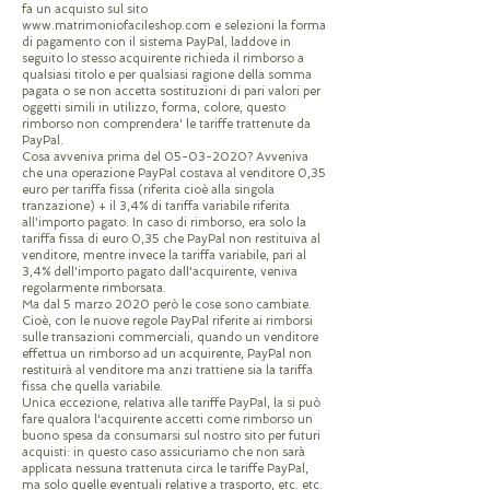
fa un acquisto sul sito
www.matrimoniofacileshop.com
e selezioni la forma
di pagamento con il sistema PayPal, laddove in
seguito lo stesso acquirente richieda il rimborso a
qualsiasi titolo e per qualsiasi ragione della somma
pagata o se non accetta sostituzioni di pari valori per
oggetti simili in utilizzo, forma, colore, questo
rimborso non comprendera' le tariffe trattenute da
PayPal.
Cosa avveniva prima del
05-03-2020
? Avveniva
che una operazione PayPal costava al venditore 0,35
euro per tariffa fissa (riferita cioè alla singola
tranzazione) + il 3,4% di tariffa variabile riferita
all'importo pagato. In caso di rimborso, era solo la
tariffa fissa di euro 0,35 che PayPal non restituiva al
venditore, mentre invece la tariffa variabile, pari al
3,4% dell'importo pagato dall'acquirente, veniva
regolarmente rimborsata.
Ma dal 5 marzo 2020 però le cose sono cambiate.
Cioè, con le nuove regole PayPal riferite ai rimborsi
sulle transazioni commerciali, quando un venditore
effettua un rimborso ad un acquirente, PayPal non
restituirà al venditore ma anzi trattiene sia la tariffa
fissa che quella variabile.
Unica eccezione, relativa alle tariffe PayPal, la si può
fare qualora l'acquirente accetti come rimborso un
buono spesa da consumarsi sul nostro sito per futuri
acquisti: in questo caso assicuriamo che non sarà
applicata nessuna trattenuta circa le tariffe PayPal,
ma solo quelle eventuali relative a trasporto, etc. etc.