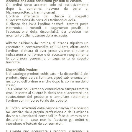
Accettazione delle condizioni generali di Vendita.
Gli ordini sono accettati solo ed esclusivamente
dopo la conferma ricevuta da parte di
MatrimonioFacile tramite email.
L’ordine effettuato dal cliente è soggetto
all'accettazione da parte di MatrimonioFacile.
Il cliente che invia l'ordine riceverà tramite posta
elettronica i metodi di pagamento possibili e
l'accettazione della disponibilità dei prodotti nel
momento della ricezione della richiesta.
All'atto dell'invio dell'ordine, si intende stipulato un
contratto di compravendita ed il Cliente, effettuando
l'ordine, dichiara di aver preso visione di tutte le
indicazioni a lui fornite e di accettare integralmente
le condizioni generali e di pagamento di seguito
trascritte.
Disponibilità Prodotti
Nel catalogo prodotti pubblicato - la disponibilità dei
prodotti, dipende dai fornitori, e può subire variazioni
nel corso dell’ordine e anche dopo la conferma dello
stesso.
Tale variazioni verranno comunicate sempre tramite
email e spetta al Cliente la decisione di accettare una
sostituzione del prodotto o annullare totalmente
l’ordine con rimborso totale del dovuto.
Gli ordini effettuati dalle persone fisiche che operino
nell’ambito della propria professione o dalle aziende
devono autenticarsi come tali in fase di immissione
dell’ordine. In caso non lo facciano gli ordini si
intendono effettuati da consumatori.
Il Cliente può acquistare i prodotti, visionabili e