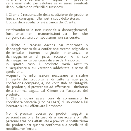
verrà esaminato per valutare se vi siano eventuali
danni o altro non riferibili al trasporto.
Il Cliente è responsabile della spedizione del prodotto
fino alla consegna nella nostra sede dello stesso.
Il costo della spedizione è a carico del Cliente.
MatrimonioFacile non risponde a danneggiamenti,
furti, smarrimenti, manomissioni per i beni che
vengono restituiti con spedizioni non assicurate.
Il diritto di recesso decade per mancanza o
danneggiamento della confezione esterna originale o
dell'imballo interno originale, mancanza o
danneggiamento di parti, accessori o il suo
danneggiamento per cause diverse dal trasporto.
In questo caso il prodotto verrà restituito
all'acquirente a cui verranno addebitate le spese di
spedizione.
Acquisite le informazioni necessarie a stabilire
l'integrità del prodotto e di tutte le sue parti,
confezione compresa, e, una volta stabilita l'integrità
del prodotto, si provvederà ad effettuare il rimborso
della somma pagata dal Cliente per l'acquisto del
prodotto.
Il Cliente dovrà avere cura di comunicarci le
coordinate bancarie (Codice IBAN) di un conto a lui
intestato su cui effettuare il rimborso.
Non è previsto recesso per prodotti soggetti a
personalizzazione. In caso di errore accertato nella
personalizzazione effettuata è prevista la sostituzione
del prodotto per quanto conforme alla possibilità di
modificarne l’errore.