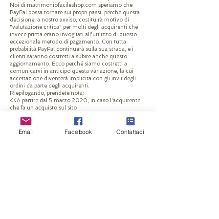
Noi di matrimoniofacileshop.com speriamo che
PayPal possa tornare sui propri passi, perchè questa
decisione, a nostro avviso, costituirà motivo di
"valutazione critica" per molti degli acquirenti che
invece prima erano invogliati all'utilizzo di questo
eccezionale metodo di pagamento. Con tutta
probabilità PayPal continuerà sulla sua strada, e i
clienti saranno costretti a subire anche questo
aggiornamento. Ecco perché siamo costretti a
comunicarvi in anticipo questa variazione, la cui
accettazione diventerà implicita con gli invii degli
ordini da parte degli acquirenti.
Riepilogando, prendete nota:
<<A partire dal 5 marzo 2020, in caso l'acquirente
che fa un acquisto sul sito
www.matrimoniofacileshop.com selezioni la forma
di pagamento con il sistema PayPal, laddove in
seguito lo stesso acquirente richieda il rimborso a
Email
Facebook
Contattaci
qualsiasi titolo e per qualsiasi ragione della somma
pagata, questo rimborso non comprendera' le tariffe
trattenute da PayPal (pari ad una somma fissa di
euro 0,35 + una somma variabile pari al 3,4% del
pagato), ma solo il netto della transazione. Inoltre, a
questo netto potrebbero essere ulteriormente detratte
anche le eventuali tariffe relative al trasporto, etc.
etc., a qualsiasi titolo e in qualsiasi forma,
procedendo quindi al rimborso solo del netto
risultante>>
Per tale ragioni suggeriamo ai nostri clienti di optare
al massimo per un pagamento diretto al corriere.