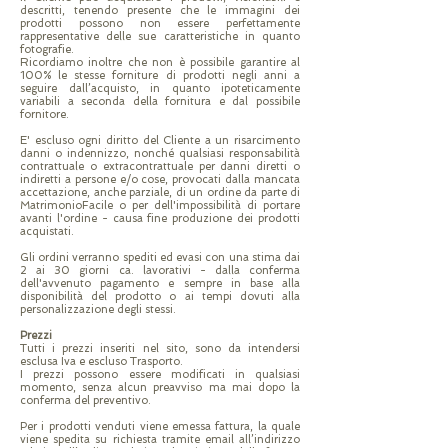
descritti, tenendo presente che le immagini dei
prodotti possono non essere perfettamente
rappresentative delle sue caratteristiche in quanto
fotografie.
Ricordiamo inoltre che non è possibile garantire al
100% le stesse forniture di prodotti negli anni a
seguire dall’acquisto, in quanto ipoteticamente
variabili a seconda della fornitura e dal possibile
fornitore.
E' escluso ogni diritto del Cliente a un risarcimento
danni o indennizzo, nonché qualsiasi responsabilità
contrattuale o extracontrattuale per danni diretti o
indiretti a persone e/o cose, provocati dalla mancata
accettazione, anche parziale, di un ordine da parte di
MatrimonioFacile o per dell'impossibilità di portare
avanti l'ordine - causa fine produzione dei prodotti
acquistati.
Gli ordini verranno spediti ed evasi con una stima dai
2 ai 30 giorni ca. lavorativi - dalla conferma
dell'avvenuto pagamento e sempre in base alla
disponibilità del prodotto o ai tempi dovuti alla
personalizzazione degli stessi.
Prezzi
Tutti i prezzi inseriti nel sito, sono da intendersi
esclusa Iva e escluso Trasporto.
I prezzi possono essere modificati in qualsiasi
momento, senza alcun preavviso ma mai dopo la
conferma del preventivo.
Per i prodotti venduti viene emessa fattura, la quale
viene spedita su richiesta tramite email all’indirizzo