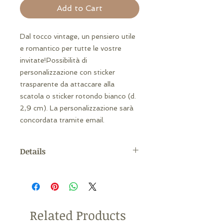
Add to Cart
Dal tocco vintage, un pensiero utile 
e romantico per tutte le vostre 
invitate!Possibilità di 
personalizzazione con sticker 
trasparente da attaccare alla 
scatola o sticker rotondo bianco (d. 
2,9 cm). La personalizzazione sarà 
concordata tramite email.
Details
MATERIALE: poliresena dipinta a
mano MISURA: 3 x 3,8cm ca con
portachiavi -> 8,9 cm ca
(confezione come in foto inclusa!)
Related Products