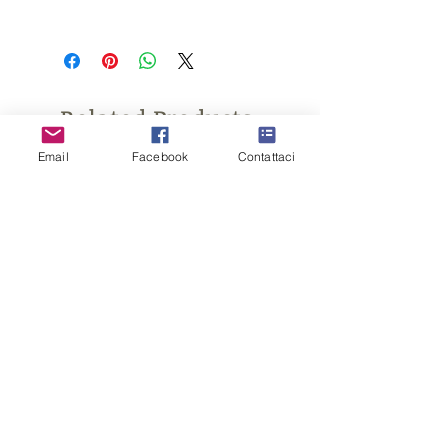
MATERIALE: poliresena dipinto a
mano MISURA: 6,3 x 3,5 cm ca
Confezione con scatola, nastro ed
etichetta inclusi nel prezzo (come in
Related Products
foto)
Email
Facebook
Contattaci
CONTENITORE