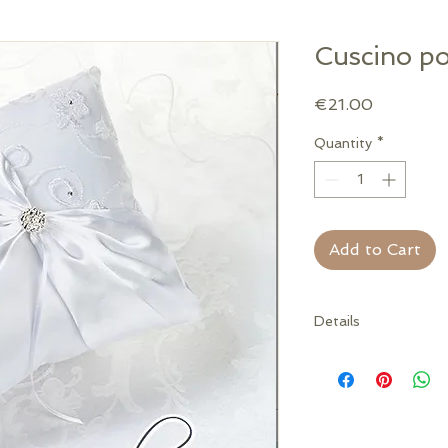
Cuscino po
Price
€21.00
Quantity
*
Add to Cart
Details
MISURE: 19 cm ca