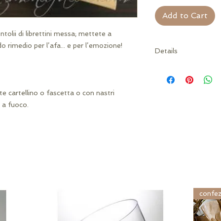
Add to Cart
olii di librettini messa; mettete a
do rimedio per l’afa... e per l’emozione!
Details
MISURE: 21 cm ca
CONCORDATA e DE
te cartellino o fascetta o con nastri
r a fuoco.
confez