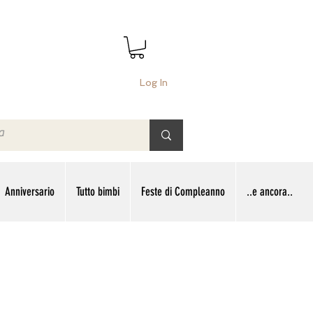
Log In
Anniversario
Tutto bimbi
Feste di Compleanno
..e ancora..