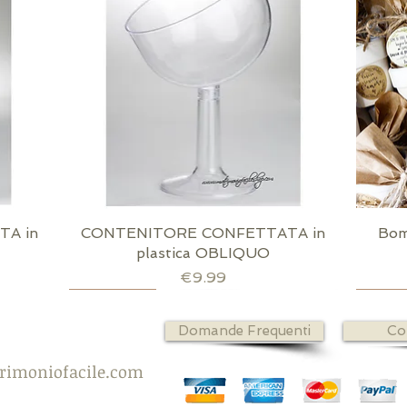
A in
CONTENITORE CONFETTATA in
Quick View
Bom
plastica OBLIQUO
Price
€9.99
Scatola dorata inclusa
Richiudibile
confez
strisci
confez
Domande Frequenti
Co
rimoniofacile.com