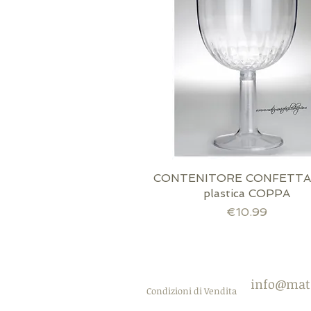
CONTENITORE CONFETTAT
Quick View
plastica COPPA
Price
€10.99
scatola inclusa!
confezione inclusa!
Immagine opzionale
info@mat
Condizioni di Vendita