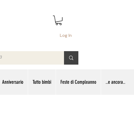
Log In
Anniversario
Tutto bimbi
Feste di Compleanno
..e ancora..