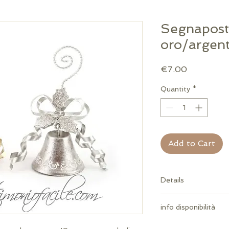
Segnapost
oro/argen
Price
€7.00
Quantity
*
Add to Cart
Details
MISURE: h 13 cm ca.
info disponibilità
campanelle (addobbi 
Per quantità superio