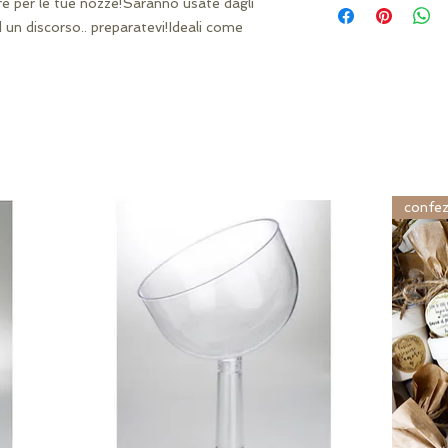
 per le tue nozze!Saranno usate dagli 
contattateci scrive
d un discorso.. preparatevi!Ideali come 
confez