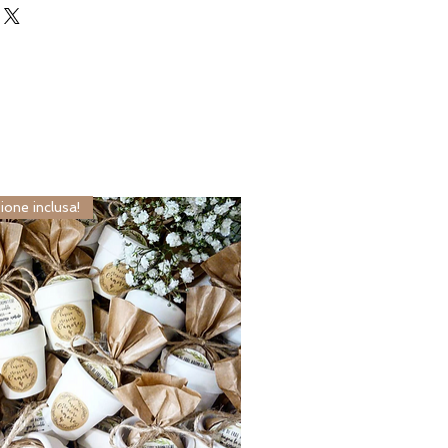
ndo a info@matrimoniofacile.com.
ione inclusa!