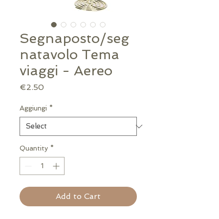
Segnaposto/seg
natavolo Tema
viaggi - Aereo
Price
€2.50
Aggiungi
*
Quantity
*
Add to Cart