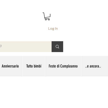
Log In
Anniversario
Tutto bimbi
Feste di Compleanno
..e ancora..