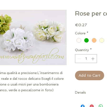
Rose per 
Price
€0.27
Colore
*
Quantity
*
sima qualità e precisione.L’inserimento di 
Add to Cart
 reale e dal tocco delicato.Scegli il colore 
zione o usali misti per una bomboniera 
bianco, verde o pesca(come in foto) 
Details
MISURE: 4 cm ca. (in