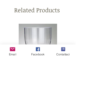
Related Products
Email
Facebook
Contattaci
CONTENITORE
CONFETTATA in plastica
COPPA
Price
€10.99