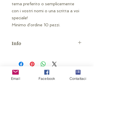
tema preferito o semplicemente
con i vostri nomi o una scritta a voi
speciale!
Minimo d'ordine 10 pezzi.
Info
Inviateci un vosto layout oppure
fatevi aiutare dal nostro grafico!
Related Products
Email
Facebook
Contattaci