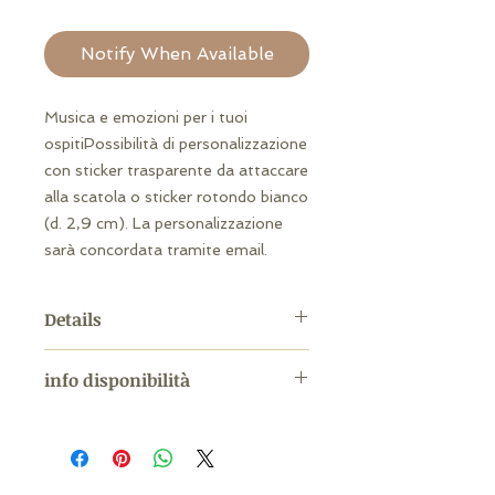
Notify When Available
Musica e emozioni per i tuoi 
ospitiPossibilità di personalizzazione 
con sticker trasparente da attaccare 
alla scatola o sticker rotondo bianco 
(d. 2,9 cm). La personalizzazione 
sarà concordata tramite email.
Details
Misura: 5,1 x 5,1 cm ca Bianco
info disponibilità
perlato (confezione inclusa)
Per acquistare questa
candela contattateci scrivendo a
info@matrimoniofacile.com