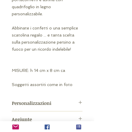
quadrifoglio in legno
personalizzabile.
Abbinate i confetti o una semplice
scatolina regalo ... e tanta scelta
sulla personalizzazione persino a
fuoco per un ricordo indelebile!
MISURE: h 14 cm x 8 cm ca
Soggetti assortiti come in foto
Personalizzazioni
Possibilità di personalizzazione con
Aggiunte
incisione laser a fuoco sulla base o
sul quadrifoglio. Oppure sticker da
Possibilità di aggiunta di confezione