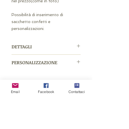
nel prezzo(come in foto)
Possibilità di inserimento di
sacchetto confetti e
personalizzazioni.
DETTAGLI
Misure: 7 x 7,5 cm ca.
PERSONALIZZAZIONE
Materiale: metallo cromato oro
Possibilità di personalizzazione con
nastro personalizzato o sticker o
etichetta personalizzata con foro o
etichetta bomboniera.
Email
Facebook
Contattaci
Related Products
La personalizzazione sarà
concordata tramite email.